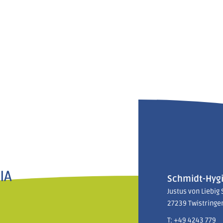
IA
Schmidt-Hyg
Justus von Liebig 
27239 Twistringe
T:
+49 4243 779