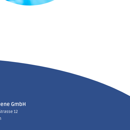
iene GmbH
Strasse 12
n