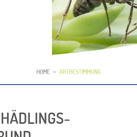
VERBÄNDE
AR
ZERTIFIKAT
V
PARTNER
UV
JOBS
HOME
ARTBESTIMMUNG
CHÄDLINGS­
GRUND